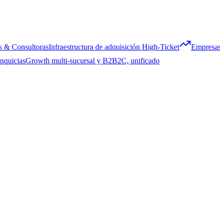
s & Consultoras
Infraestructura de adquisición High-Ticket
Empresas
nquicias
Growth multi-sucursal y B2B2C, unificado