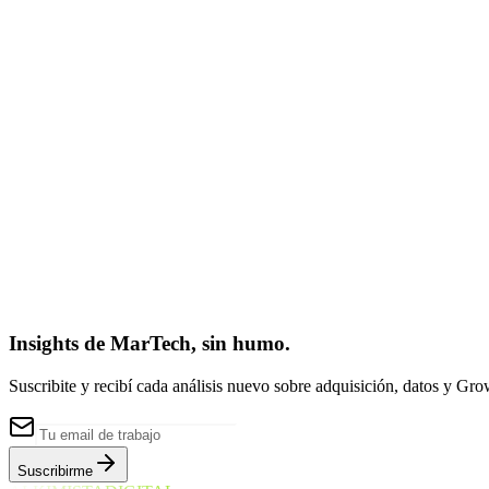
¿Servicio Core?
Seleccionar...
Contanos brevemente sobre tu desafío actual
(Opcional)
Solicitar Auditoría de Crecimiento
Insights de MarTech, sin humo.
Suscribite y recibí cada análisis nuevo sobre adquisición, datos y Gro
Suscribirme