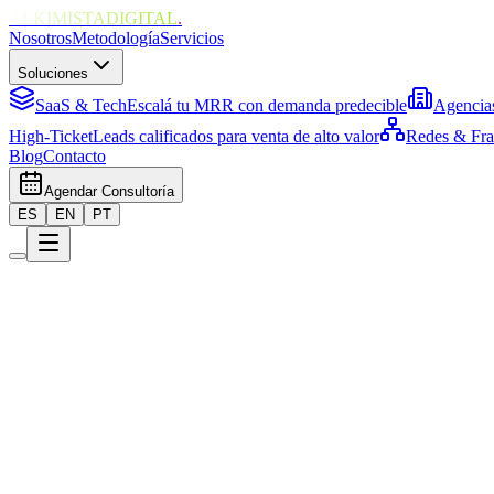
ALKIMISTADIGITAL
.
Nosotros
Metodología
Servicios
Soluciones
SaaS & Tech
Escalá tu MRR con demanda predecible
Agencia
High-Ticket
Leads calificados para venta de alto valor
Redes & Fra
Blog
Contacto
Agendar Consultoría
ES
EN
PT