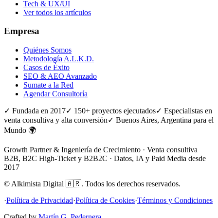
Tech & UX/UI
Ver todos los artículos
Empresa
Quiénes Somos
Metodología A.L.K.D.
Casos de Éxito
SEO & AEO Avanzado
Sumate a la Red
Agendar Consultoría
✓ Fundada en 2017
✓ 150+ proyectos ejecutados
✓ Especialistas en
venta consultiva y alta conversión
✓ Buenos Aires, Argentina para el
Mundo 🌍
Growth Partner & Ingeniería de Crecimiento · Venta consultiva
B2B, B2C High-Ticket y B2B2C · Datos, IA y Paid Media desde
2017
©
Alkimista Digital
🇦🇷
.
Todos los derechos reservados.
·
Política de Privacidad
·
Política de Cookies
·
Términos y Condiciones
Crafted by
Martín G. Pedernera