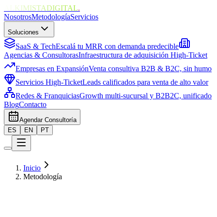
ALKIMISTADIGITAL
.
Nosotros
Metodología
Servicios
Soluciones
SaaS & Tech
Escalá tu MRR con demanda predecible
Agencias & Consultoras
Infraestructura de adquisición High-Ticket
Empresas en Expansión
Venta consultiva B2B & B2C, sin humo
Servicios High-Ticket
Leads calificados para venta de alto valor
Redes & Franquicias
Growth multi-sucursal y B2B2C, unificado
Blog
Contacto
Agendar Consultoría
ES
EN
PT
Inicio
Metodología