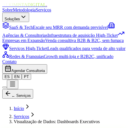
ALKIMISTADIGITAL
.
Sobre
Metodologia
Serviços
Soluções
SaaS & Tech
Escale seu MRR com demanda previsível
Agências & Consultorias
Infraestrutura de aquisição High-Ticket
Empresas em Expansão
Venda consultiva B2B & B2C, sem fumaça
Serviços High-Ticket
Leads qualificados para venda de alto valor
Redes & Franquias
Growth multi-loja e B2B2C, unificado
Contato
Agendar Consultoria
ES
EN
PT
← Serviços
Início
Serviços
Visualização de Dados: Dashboards Executivos