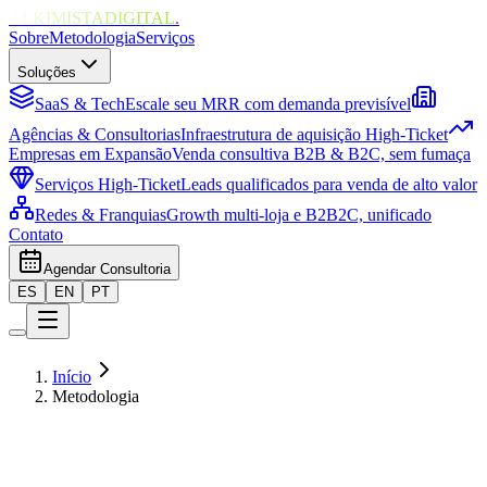
ALKIMISTADIGITAL
.
Sobre
Metodologia
Serviços
Soluções
SaaS & Tech
Escale seu MRR com demanda previsível
Agências & Consultorias
Infraestrutura de aquisição High-Ticket
Empresas em Expansão
Venda consultiva B2B & B2C, sem fumaça
Serviços High-Ticket
Leads qualificados para venda de alto valor
Redes & Franquias
Growth multi-loja e B2B2C, unificado
Contato
Agendar Consultoria
ES
EN
PT
Início
Metodologia