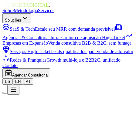
ALKIMISTADIGITAL
.
Sobre
Metodologia
Serviços
Soluções
SaaS & Tech
Escale seu MRR com demanda previsível
Agências & Consultorias
Infraestrutura de aquisição High-Ticket
Empresas em Expansão
Venda consultiva B2B & B2C, sem fumaça
Serviços High-Ticket
Leads qualificados para venda de alto valor
Redes & Franquias
Growth multi-loja e B2B2C, unificado
Contato
Agendar Consultoria
ES
EN
PT